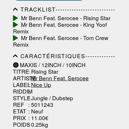
TRACKLIST--------------------------
-----------------------------------------
Mr Benn Feat. Serocee - Rising Star
-----------------------------------------
Mr Benn Feat. Serocee - King Yoof
-----------------------------------------
-----------------------------------------
Remix
-------------------
Mr Benn Feat. Serocee - Tom Crew
Remix
CARACTÉRISTIQUES-------------
-----------------------------------------
MAXIS / 12INCH / 10INCH
-----------------------------------------
TITRE
: Rising Star
-----------------------------------------
-----------------------------------------
ARTISTE
:
Mr Benn Feat. Serocee
--------------------------------
LABEL
:
Nice Up
RIDDIM
:
STYLE
: Jungle / Dubstep
REF
: 5011243
ETAT
: Neuf
PRIX
: 11.00€
POIDS
: 0.25kg