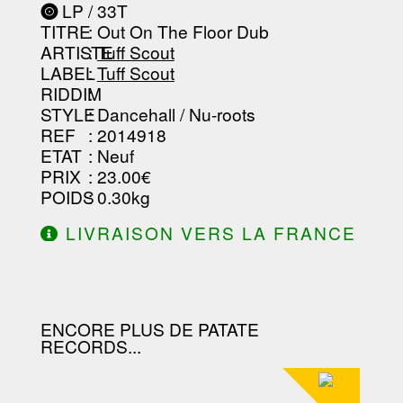
----------------
LP / 33T
-----------------------------------------
TITRE
: Out On The Floor Dub
-----------------------------------------
-----------------------------------------
ARTISTE
:
Tuff Scout
--------------------------------
LABEL
:
Tuff Scout
RIDDIM
:
STYLE
: Dancehall / Nu-roots
REF
: 2014918
ETAT
: Neuf
PRIX
: 23.00€
POIDS
: 0.30kg
LIVRAISON VERS LA FRANCE
OFFERTE À PARTIR DE 130.00€
D'ACHAT.
ENCORE PLUS DE PATATE
RECORDS...