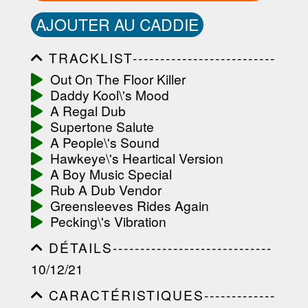
AJOUTER AU CADDIE
TRACKLIST--------------------------
-----------------------------------------
Out On The Floor Killer
-----------------------------------------
Daddy Kool\'s Mood
-----------------------------------------
-----------------------------------------
A Regal Dub
-------------------
Supertone Salute
A People\'s Sound
Hawkeye\'s Heartical Version
A Boy Music Special
Rub A Dub Vendor
Greensleeves Rides Again
Pecking\'s Vibration
DÉTAILS-----------------------------
-----------------------------------------
10/12/21
-----------------------------------------
-----------------------------------------
CARACTÉRISTIQUES-------------
-----------------------------------------
-----------------------------------------