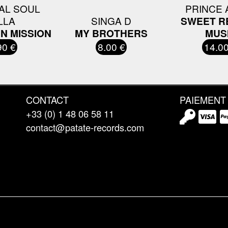
AL SOUL
PRINCE 
LLA
SINGA D
SWEET R
N MISSION
MY BROTHERS
MUS
90 €
8.00 €
14.00
CONTACT
PAIEMENT
+33 (0) 1 48 06 58 11
contact@patate-records.com