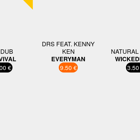
DRS FEAT. KENNY
 DUB
KEN
NATURAL
VIVAL
EVERYMAN
WICKED
00 €
9.50 €
3.50