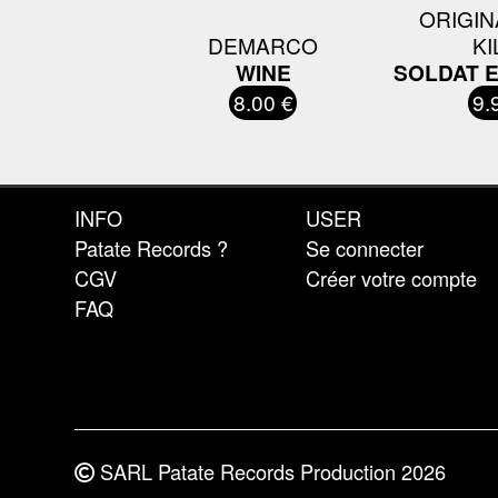
ORIGIN
DEMARCO
KI
WINE
SOLDAT E
8.00 €
9.
INFO
USER
Patate Records ?
Se connecter
CGV
Créer votre compte
FAQ
SARL Patate Records Production 2026