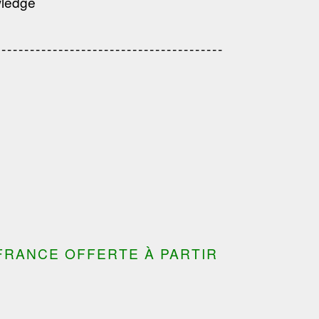
wledge
---------------------------------------
---------------------------------
---------------------------------------
---------------------------------------
FRANCE OFFERTE À PARTIR