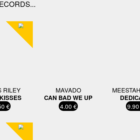
ECORDS...
 RILEY
MAVADO
MEESTAH
KISSES
CAN BAD WE UP
DEDIC
50 €
4.00 €
9.90