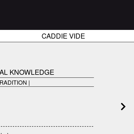
CADDIE VIDE
ICAL KNOWLEDGE
RADITION
|
------------------------------------
---------------------------------------