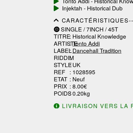
Tonto Addi - Historical Kno
------------------------------
Injektah - Historical Dub
-----------------
CARACTÉRISTIQUES--------
------------------------------
SINGLE / 7INCH / 45T
------------------------------
TITRE
: Historical Knowledge
------------------------------
ARTISTE
:
Tonto Addi
LABEL
:
Dancehall Tradition
RIDDIM
:
STYLE
: UK
REF
: 1028595
ETAT
: Neuf
PRIX
: 8.00€
POIDS
: 0.20kg
LIVRAISON VERS LA 
DE 130.00€ D'ACHAT.