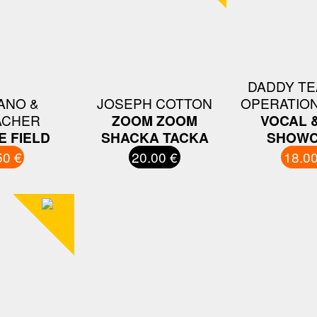
DADDY TE
ANO &
JOSEPH COTTON
OPERATIO
ACHER
ZOOM ZOOM
VOCAL 
E FIELD
SHACKA TACKA
SHOWC
50 €
20.00 €
18.00