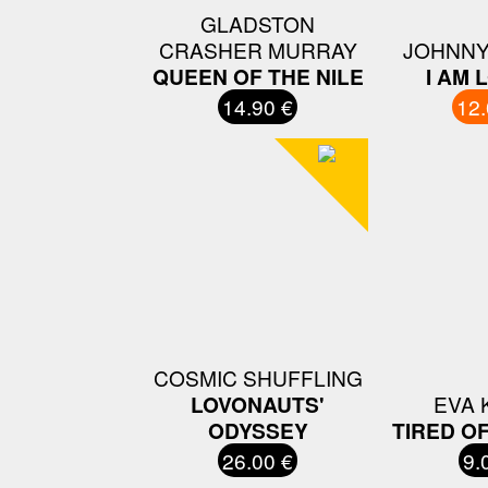
GLADSTON
CRASHER MURRAY
JOHNNY
QUEEN OF THE NILE
I AM 
14.90 €
12.
COSMIC SHUFFLING
LOVONAUTS'
EVA 
ODYSSEY
TIRED OF
26.00 €
9.