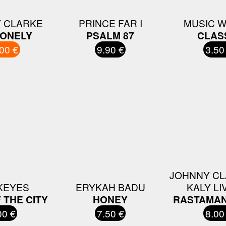
 CLARKE
PRINCE FAR I
MUSIC 
LONELY
PSALM 87
CLAS
00 €
9.90 €
3.50
JOHNNY CL
KEYES
ERYKAH BADU
KALY LI
 THE CITY
HONEY
RASTAMAN
00 €
7.50 €
8.00