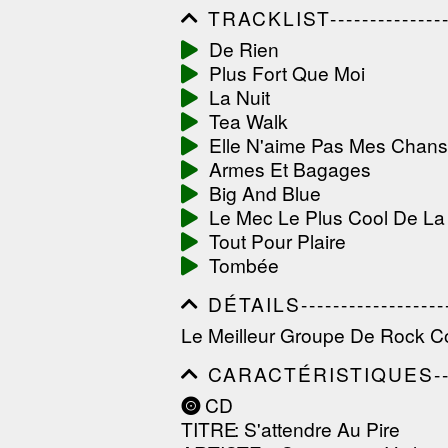
TRACKLIST------------------
------------------------------
De Rien
------------------------------
Plus Fort Que Moi
-----------------
La Nuit
Tea Walk
Elle N'aime Pas Mes Chan
Armes Et Bagages
Big And Blue
Le Mec Le Plus Cool De La 
Tout Pour Plaire
Tombée
DÉTAILS---------------------
------------------------------
Le Meilleur Groupe De Rock Co
------------------------------
--------------
CARACTÉRISTIQUES--------
------------------------------
CD
------------------------------
TITRE
: S'attendre Au Pire
------------------------------