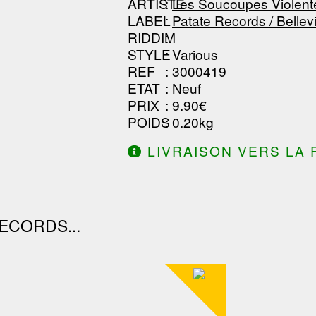
ARTISTE
:
Les Soucoupes Violent
LABEL
:
Patate Records / Bellevi
RIDDIM
:
STYLE
: Various
REF
: 3000419
ETAT
: Neuf
PRIX
: 9.90€
POIDS
: 0.20kg
LIVRAISON VERS LA 
DE 130.00€ D'ACHAT.
ECORDS...