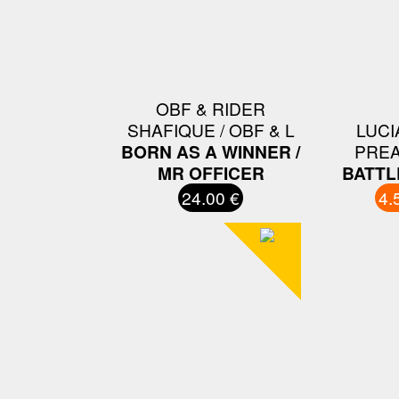
OBF & RIDER
SHAFIQUE / OBF & L
LUCI
BORN AS A WINNER /
PRE
MR OFFICER
BATTL
24.00 €
4.