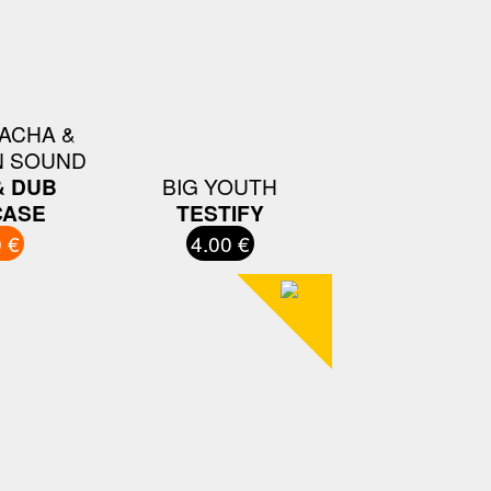
ACHA &
N SOUND
& DUB
BIG YOUTH
ASE
TESTIFY
 €
4.00 €