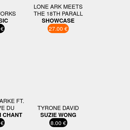
LONE ARK MEETS
WORKS
THE 18TH PARALL
SIC
SHOWCASE
 €
27.00 €
ARKE FT.
VE DU
TYRONE DAVID
 CHANT
SUZIE WONG
 €
8.00 €