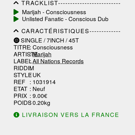
TRACKLIST--------------------------
-----------------------------------------
Marijah - Consciousness
-----------------------------------------
Unlisted Fanatic - Conscious Dub
-----------------------------------------
-----------------------------------------
CARACTÉRISTIQUES-------------
-------------------
-----------------------------------------
SINGLE / 7INCH / 45T
-----------------------------------------
TITRE
: Consciousness
-----------------------------------------
-----------------------------------------
ARTISTE
:
Marijah
--------------------------------
LABEL
:
All Nations Records
RIDDIM
:
STYLE
: UK
REF
: 1031914
ETAT
: Neuf
PRIX
: 9.00€
POIDS
: 0.20kg
LIVRAISON VERS LA FRANCE
OFFERTE À PARTIR DE 130.00€
D'ACHAT.