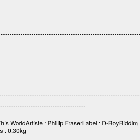
--------------------------------------------------------------
---------------------------
----------------------------------------------------------
----------------------------------------
This World
Artiste
:
Phillip Fraser
Label
:
D-Roy
Riddim
ds
: 0.30kg