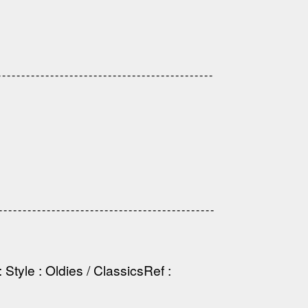
-------------------------------------------
------------------------------------------
:
Style
: Oldies / Classics
Ref
: