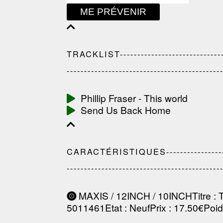
ME PRÉVENIR
TRACKLIST---------------------------------
--------------------------------------------
Phillip Fraser - This world
Send Us Back Home
CARACTÉRISTIQUES-------------------------
--------------------------------------------
MAXIS / 12INCH / 10INCH
Titre
: 
5011461
Etat
: Neuf
Prix
: 17.50€
Poi