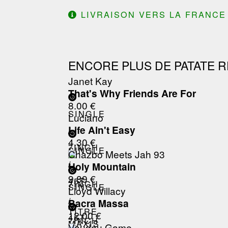
LIVRAISON VERS LA FRANCE 
ENCORE PLUS DE PATATE R
Janet Kay
That's Why Friends Are For
8.00 €
SINGLE
Luciano
Life Ain't Easy
/
4.30 €
7INCH
SINGLE
Chazbo Meets Jah 93
/
Holy Mountain
/
9.89 €
45T
7INCH
SINGLE
Lloyd Willacy
/
Bacra Massa
/
TITRE
12.00 €
45T
7INCH
MAXIS
Vaudou Game
: