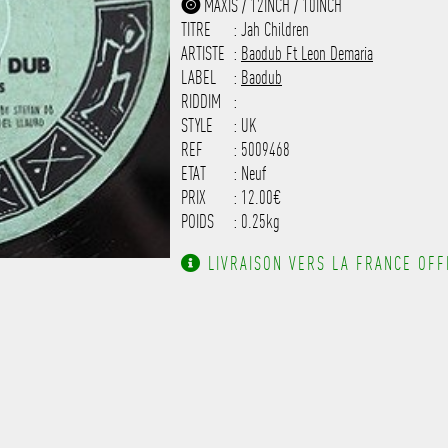
MAXIS / 12INCH / 10INCH
------------------------------
TITRE
: Jah Children
-------------------
ARTISTE
:
Baodub Ft Leon Demaria
LABEL
:
Baodub
RIDDIM
:
STYLE
: UK
REF
: 5009468
ETAT
: Neuf
PRIX
: 12.00€
POIDS
: 0.25kg
LIVRAISON VERS LA FRANCE OFFE