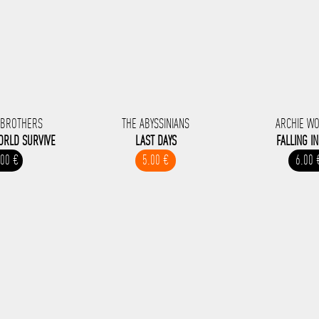
 BROTHERS
THE ABYSSINIANS
ARCHIE W
WORLD SURVIVE
LAST DAYS
FALLING I
.00 €
5.00 €
6.00 