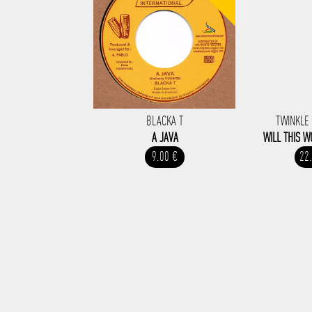
BLACKA T
TWINKLE
A JAVA
WILL THIS 
9.00 €
22