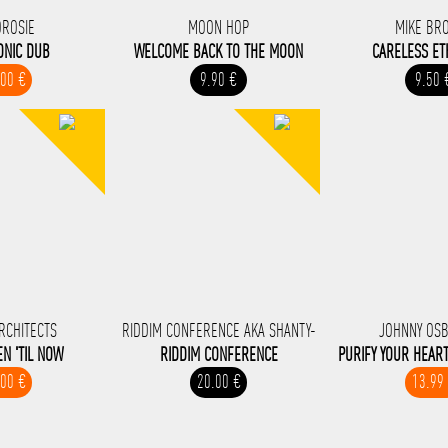
OROSIE
MOON HOP
MIKE BR
ONIC DUB
WELCOME BACK TO THE MOON
CARELESS ET
.00 €
9.90 €
9.50 
RCHITECTS
RIDDIM CONFERENCE AKA SHANTY-
JOHNNY OS
N 'TIL NOW
RIDDIM CONFERENCE
PURIFY YOUR HEART
.00 €
20.00 €
13.99