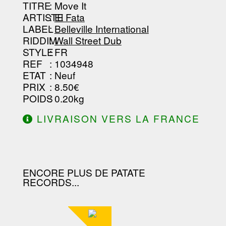
TITRE
: Move It
-----------------------------------------
-----------------------------------------
ARTISTE
:
El Fata
--------------------------------
LABEL
:
Belleville International
RIDDIM
:
Wall Street Dub
STYLE
: FR
REF
: 1034948
ETAT
: Neuf
PRIX
: 8.50€
POIDS
: 0.20kg
LIVRAISON VERS LA FRANCE
OFFERTE À PARTIR DE 130.00€
D'ACHAT.
ENCORE PLUS DE PATATE
RECORDS...