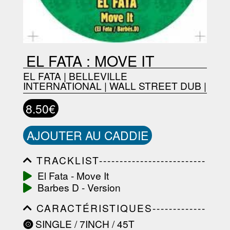
EL FATA : MOVE IT
EL FATA
|
BELLEVILLE
INTERNATIONAL
|
WALL STREET DUB
|
8.50€
AJOUTER AU CADDIE
TRACKLIST--------------------------
-----------------------------------------
El Fata - Move It
-----------------------------------------
Barbes D - Version
-----------------------------------------
-----------------------------------------
CARACTÉRISTIQUES-------------
-------------------
-----------------------------------------
SINGLE / 7INCH / 45T
-----------------------------------------