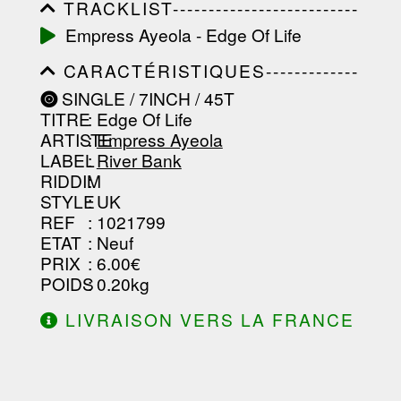
TRACKLIST--------------------------
-----------------------------------------
Empress Ayeola - Edge Of Life
-----------------------------------------
-----------------------------------------
CARACTÉRISTIQUES-------------
-----------------------------------------
-----------------------------------------
-------------------
SINGLE / 7INCH / 45T
-----------------------------------------
TITRE
: Edge Of Life
-----------------------------------------
-----------------------------------------
ARTISTE
:
Empress Ayeola
--------------------------------
LABEL
:
River Bank
RIDDIM
:
STYLE
: UK
REF
: 1021799
ETAT
: Neuf
PRIX
: 6.00€
POIDS
: 0.20kg
LIVRAISON VERS LA FRANCE
OFFERTE À PARTIR DE 130.00€
D'ACHAT.