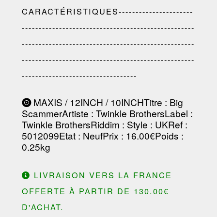
CARACTÉRISTIQUES----------------------
---------------------------------------------------
---------------------------------------------------
---------------------------------------------------
----------------------------------
MAXIS / 12INCH / 10INCH
Titre
: Big
Scammer
Artiste
:
Twinkle Brothers
Label
:
Twinkle Brothers
Riddim
:
Style
: UK
Ref
:
5012099
Etat
: Neuf
Prix
: 16.00€
Poids
:
0.25kg
LIVRAISON VERS LA FRANCE
OFFERTE À PARTIR DE 130.00€
D'ACHAT.