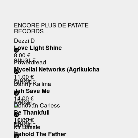
ENCORE PLUS DE PATATE
RECORDS...
Dezzi D
Love Light Shine
8.00 €
SINGLE
Powerdread
Mycelial Networks (Agrikulcha
/
11.00 €
7INCH
SINGLE
Danny Kalima
Jah Save Me
/
/
14.00 €
45T
7INCH
SINGLE
Donovan Carless
Be Thankfull
/
/
10.00 €
TITRE
45T
7INCH
SINGLE
Mr Bassie
:
Behold The Father
/
/