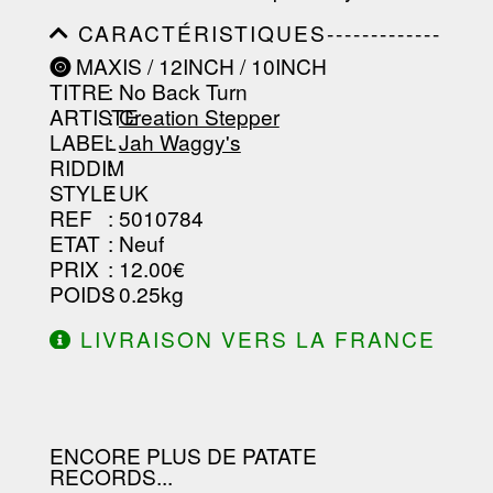
CARACTÉRISTIQUES-------------
-----------------------------------------
MAXIS / 12INCH / 10INCH
-----------------------------------------
TITRE
: No Back Turn
-----------------------------------------
-----------------------------------------
ARTISTE
:
Creation Stepper
--------------------------------
LABEL
:
Jah Waggy's
RIDDIM
:
STYLE
: UK
REF
: 5010784
ETAT
: Neuf
PRIX
: 12.00€
POIDS
: 0.25kg
LIVRAISON VERS LA FRANCE
OFFERTE À PARTIR DE 130.00€
D'ACHAT.
ENCORE PLUS DE PATATE
RECORDS...