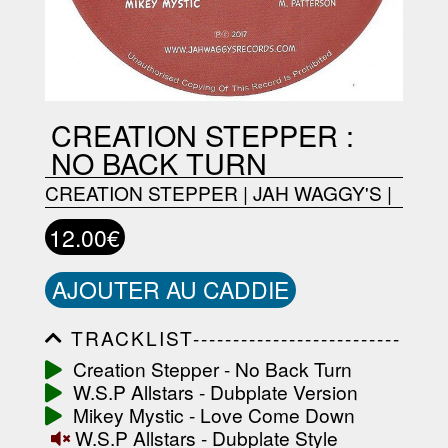
CREATION STEPPER :
NO BACK TURN
CREATION STEPPER
|
JAH WAGGY'S
|
12.00€
AJOUTER AU CADDIE
TRACKLIST--------------------------
-----------------------------------------
Creation Stepper - No Back Turn
-----------------------------------------
W.S.P Allstars - Dubplate Version
-----------------------------------------
-----------------------------------------
Mikey Mystic - Love Come Down
-------------------
W.S.P Allstars - Dubplate Style