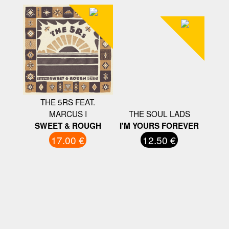
THE 5RS FEAT.
MARCUS I
THE SOUL LADS
SWEET & ROUGH
I'M YOURS FOREVER
17.00 €
12.50 €