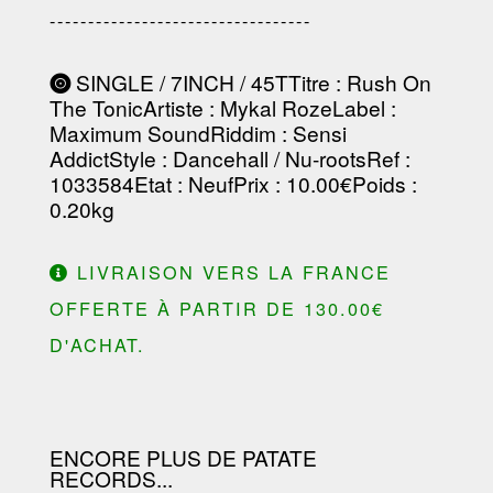
----------------------------------
SINGLE / 7INCH / 45T
Titre
: Rush On
The Tonic
Artiste
:
Mykal Roze
Label
:
Maximum Sound
Riddim
:
Sensi
Addict
Style
: Dancehall / Nu-roots
Ref
:
1033584
Etat
: Neuf
Prix
: 10.00€
Poids
:
0.20kg
LIVRAISON VERS LA FRANCE
OFFERTE À PARTIR DE 130.00€
D'ACHAT.
ENCORE PLUS DE PATATE
RECORDS...