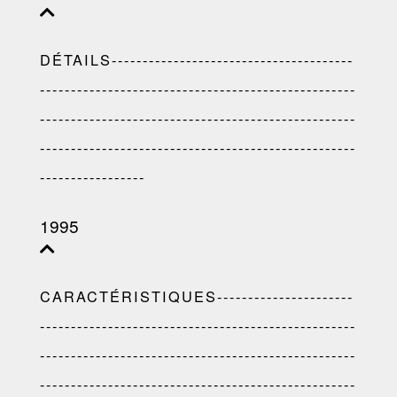
DÉTAILS---------------------------------------
---------------------------------------------------
---------------------------------------------------
---------------------------------------------------
-----------------
1995
CARACTÉRISTIQUES----------------------
---------------------------------------------------
---------------------------------------------------
---------------------------------------------------