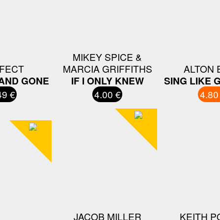
MIKEY SPICE &
FECT
MARCIA GRIFFITHS
ALTON 
 AND GONE
IF I ONLY KNEW
SING LIKE
49 €
4.00 €
4.80
JACOB MILLER
KEITH P