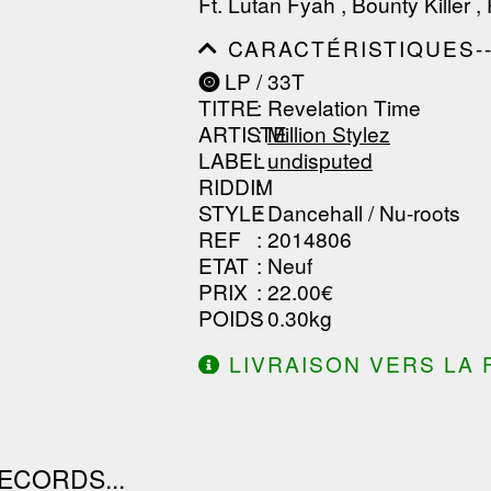
Ft. Lutan Fyah , Bounty Killer 
------------------------------
--------------
CARACTÉRISTIQUES--------
------------------------------
LP / 33T
------------------------------
TITRE
: Revelation Time
------------------------------
ARTISTE
:
Million Stylez
LABEL
:
undisputed
RIDDIM
:
STYLE
: Dancehall / Nu-roots
REF
: 2014806
ETAT
: Neuf
PRIX
: 22.00€
POIDS
: 0.30kg
LIVRAISON VERS LA 
DE 130.00€ D'ACHAT.
ECORDS...