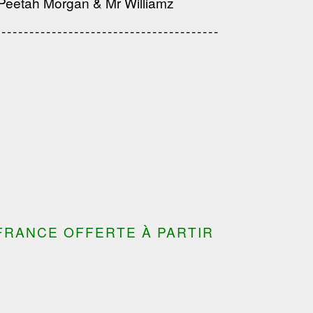
, Peetah Morgan & Mr Williamz
---------------------------------------
---------------------------------
---------------------------------------
---------------------------------------
FRANCE OFFERTE À PARTIR