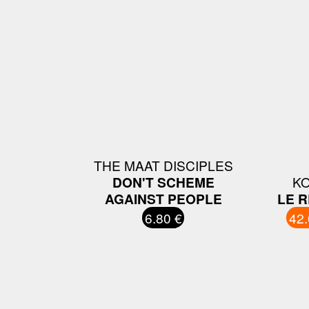
THE MAAT DISCIPLES
DON'T SCHEME
K
AGAINST PEOPLE
LE R
6.80 €
42.