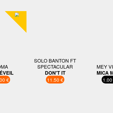
SOLO BANTON FT
OMA
SPECTACULAR
MEY V
ÉVEIL
DON'T IT
MICA 
00 €
11.50 €
1.00