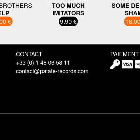
 BROTHERS
TOO MUCH
SOME DE
ELP
IMITATORS
SHA
00 €
9.90 €
18.00
CONTACT
PAIEMENT
+33 (0) 1 48 06 58 11
contact@patate-records.com