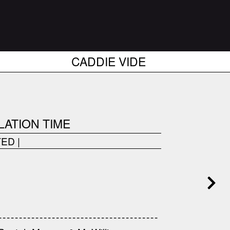
CADDIE VIDE
LATION TIME
TED
|
------------------------------------
---------------------------------------