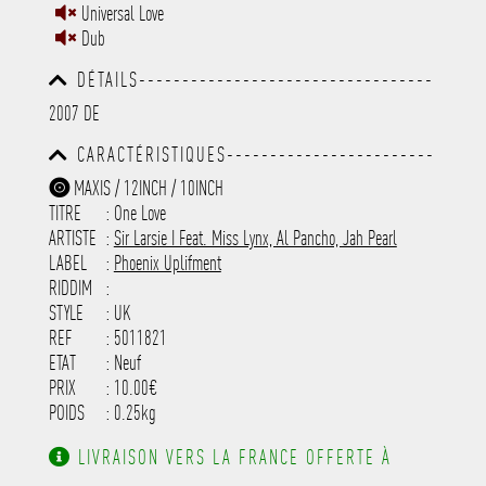
Universal Love
Dub
DÉTAILS----------------------------------
-----------------------------------------
2007 DE
-----------------------------------------
-----------------------------------------
CARACTÉRISTIQUES------------------------
-----------------------------------------
-----------------------------------------
-----------
MAXIS / 12INCH / 10INCH
-----------------------------------------
TITRE
: One Love
-----------------------------------------
-----------------------------------------
ARTISTE
:
Sir Larsie I Feat. Miss Lynx, Al Pancho, Jah Pearl
---------------------
LABEL
:
Phoenix Uplifment
RIDDIM
:
STYLE
: UK
REF
: 5011821
ETAT
: Neuf
PRIX
: 10.00€
POIDS
: 0.25kg
LIVRAISON VERS LA FRANCE OFFERTE À
PARTIR DE 130.00€ D'ACHAT.