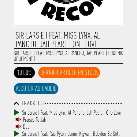
SIR LARSIE I FEAT. MISS LYNX, AL
PANCHO, JAH PEARL : ONE LOVE
SIR LARSIE I FEAT. MISS LYNX, AL PANCHO, JAH PEARL
|
PHOENIX
UPLIFMENT
|
10.00€
DERNIER ARTICLE EN STOCK
AJOUTER AU CADDIE
TRACKLIST--------------------------------
-----------------------------------------
Sir Larsie I Feat. Miss Lynx, Al Pancho, Jah Pearl - One Love
-----------------------------------------
Praises To Jah
-----------------------------------------
-----------------------------------------
Dub
-------------
Sir Larsie I Feat. Ras Pyton, Junior Kigwa - Babylon Be Still