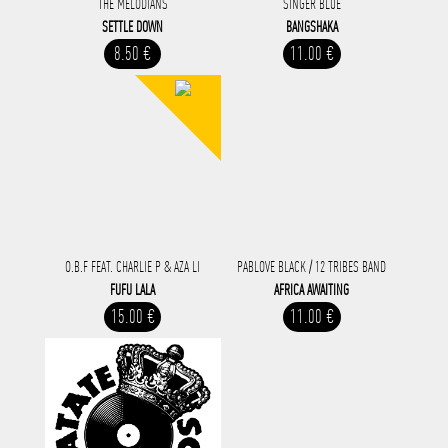
THE MELODIANS
SINGER BLUE
SETTLE DOWN
BANGSHAKA
8.50 €
11.00 €
O.B.F FEAT. CHARLIE P & AZA LI
PABLOVE BLACK / 12 TRIBES BAND
FUFU LALA
AFRICA AWAITING
15.00 €
11.00 €