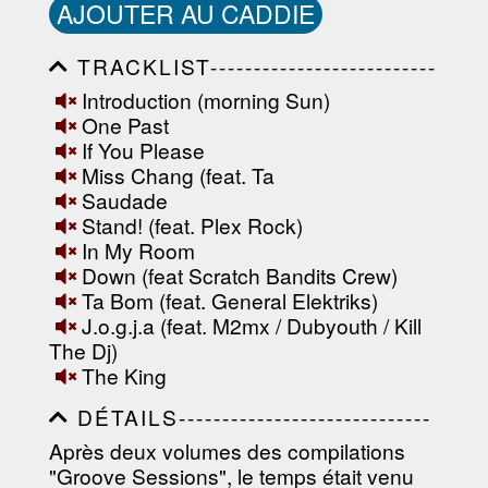
AJOUTER AU CADDIE
TRACKLIST--------------------------
-----------------------------------------
Introduction (morning Sun)
-----------------------------------------
One Past
-----------------------------------------
-----------------------------------------
If You Please
-------------------
Miss Chang (feat. Ta
Saudade
Stand! (feat. Plex Rock)
In My Room
Down (feat Scratch Bandits Crew)
Ta Bom (feat. General Elektriks)
J.o.g.j.a (feat. M2mx / Dubyouth / Kill
The Dj)
The King
DÉTAILS-----------------------------
-----------------------------------------
Après deux volumes des compilations
-----------------------------------------
"Groove Sessions", le temps était venu
-----------------------------------------