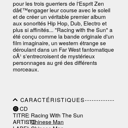
-----------------------------------------
pour les trois guerriers de l'Esprit Zen
----------------
dâ€™engager leur course avec le soleil
et de créer un véritable premier album
aux sonorités Hip Hop, Dub, Electro et
plus si affinités... "Racing with the Sun" a
été conçu comme la bande originale d'un
film imaginaire, un western étrange se
déroulant dans un Far West fantomatique
oÃ¹ s'entrecroisent de mystérieux
personnages au gré des différents
morceaux.
CARACTÉRISTIQUES-------------
-----------------------------------------
CD
-----------------------------------------
TITRE
: Racing With The Sun
-----------------------------------------
-----------------------------------------
ARTISTE
:
Chinese Man
--------------------------------