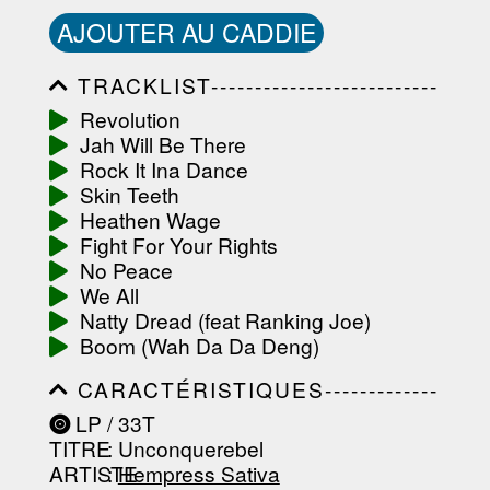
AJOUTER AU CADDIE
TRACKLIST--------------------------
-----------------------------------------
Revolution
-----------------------------------------
Jah Will Be There
-----------------------------------------
-----------------------------------------
Rock It Ina Dance
-------------------
Skin Teeth
Heathen Wage
Fight For Your Rights
No Peace
We All
Natty Dread (feat Ranking Joe)
Boom (Wah Da Da Deng)
CARACTÉRISTIQUES-------------
-----------------------------------------
LP / 33T
-----------------------------------------
TITRE
: Unconquerebel
-----------------------------------------
-----------------------------------------
ARTISTE
:
Hempress Sativa