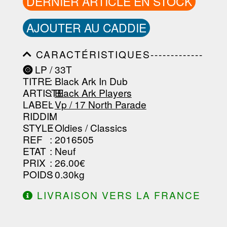
DERNIER ARTICLE EN STOCK
AJOUTER AU CADDIE
CARACTÉRISTIQUES-------------
-----------------------------------------
LP / 33T
-----------------------------------------
TITRE
: Black Ark In Dub
-----------------------------------------
-----------------------------------------
ARTISTE
:
Black Ark Players
--------------------------------
LABEL
:
Vp / 17 North Parade
RIDDIM
:
STYLE
: Oldies / Classics
REF
: 2016505
ETAT
: Neuf
PRIX
: 26.00€
POIDS
: 0.30kg
LIVRAISON VERS LA FRANCE
OFFERTE À PARTIR DE 130.00€
D'ACHAT.