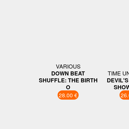
VARIOUS
DOWN BEAT
TIME U
SHUFFLE: THE BIRTH
DEVIL'
O
SHO
28.00 €
26.