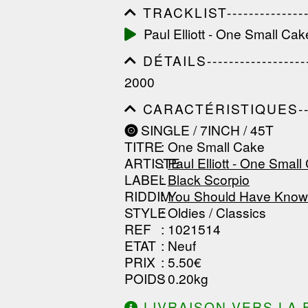
TRACKLIST------------------
------------------------------
Paul Elliott - One Small Cak
------------------------------
-----------------
DÉTAILS---------------------
------------------------------
2000
------------------------------
--------------
CARACTÉRISTIQUES--------
------------------------------
SINGLE / 7INCH / 45T
------------------------------
TITRE
: One Small Cake
------------------------------
ARTISTE
:
Paul Elliott - One Small
LABEL
:
Black Scorpio
RIDDIM
:
You Should Have Known
STYLE
: Oldies / Classics
REF
: 1021514
ETAT
: Neuf
PRIX
: 5.50€
POIDS
: 0.20kg
LIVRAISON VERS LA 