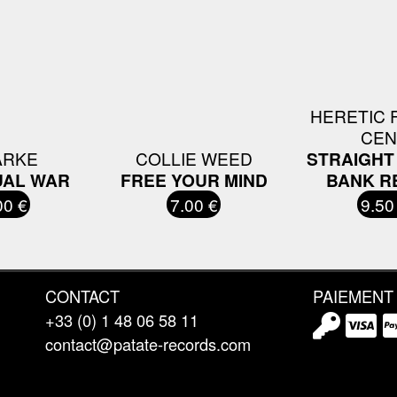
HERETIC F
CEN
ARKE
COLLIE WEED
STRAIGHT
UAL WAR
FREE YOUR MIND
BANK R
00 €
7.00 €
9.50
CONTACT
PAIEMENT
+33 (0) 1 48 06 58 11
contact@patate-records.com