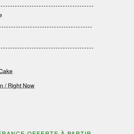
------------------------------------
---------------------------------------
e
---------------------------------------
------------------------------------
---------------------------------------
---------------------------------------
---------------------------------
---------------------------------------
---------------------------------------
 Cake
 / Right Now
FRANCE OFFERTE À PARTIR