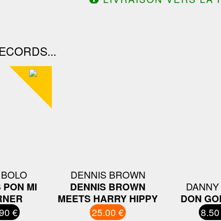
DE 130.00€ D'ACHAT.
ECORDS...
 BOLO
DENNIS BROWN
 PON MI
DENNIS BROWN
DANNY
RNER
MEETS HARRY HIPPY
DON GO
90 €
25.00 €
8.50