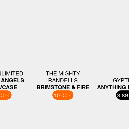
NLIMITED
THE MIGHTY
S ANGELS
RANDELLS
GYPT
WCASE
BRIMSTONE & FIRE
ANYTHING 
00 €
10.00 €
3.89