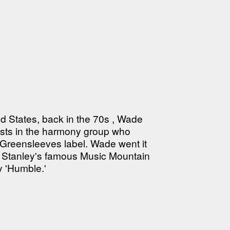
ed States, back in the 70s , Wade
ists in the harmony group who
Greensleeves label. Wade went it
is Stanley's famous Music Mountain
y 'Humble.'