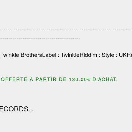
----------------------------------------------------------
----------------------------------------
:
Twinkle Brothers
Label
:
Twinkle
Riddim
:
Style
: UK
R
OFFERTE À PARTIR DE 130.00€ D'ACHAT.
ECORDS...