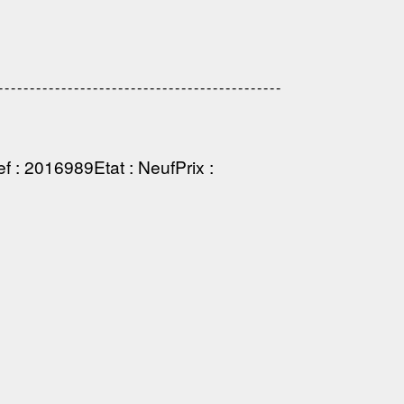
------------------------------------------
ef
: 2016989
Etat
: Neuf
Prix
: