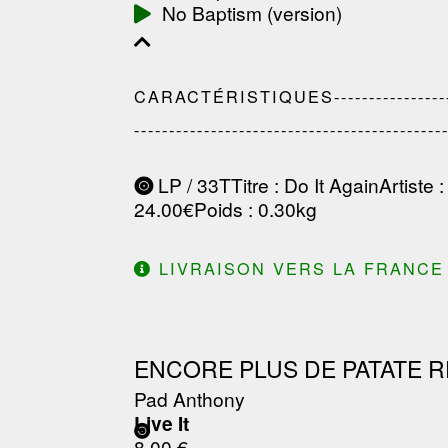
No Baptism (version)
CARACTÉRISTIQUES-------------------------
--------------------------------------------
LP / 33T
Titre
: Do It Again
Artiste
24.00€
Poids
: 0.30kg
LIVRAISON VERS LA FRANCE 
ENCORE PLUS DE PATATE R
Pad Anthony
Live It
8.00 €