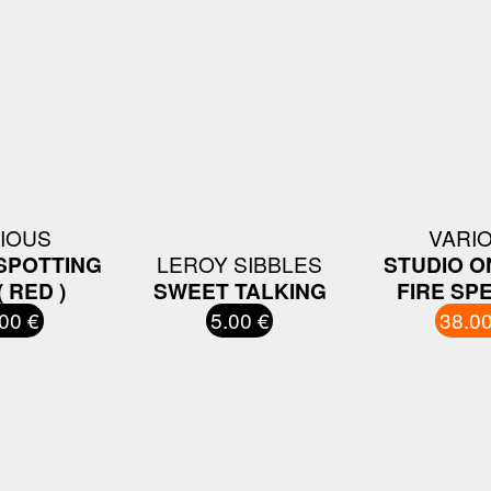
IOUS
VARI
SPOTTING
LEROY SIBBLES
STUDIO O
( RED )
SWEET TALKING
FIRE SPE
00 €
5.00 €
38.00