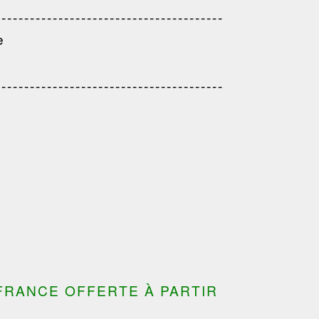
------------------------------------
---------------------------------------
e
---------------------------------------
---------------------------------
---------------------------------------
---------------------------------------
FRANCE OFFERTE À PARTIR