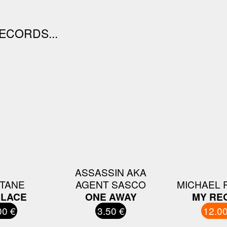
ECORDS...
ASSASSIN AKA
CTANE
AGENT SASCO
MICHAEL 
PLACE
ONE AWAY
MY RE
00 €
3.50 €
12.00