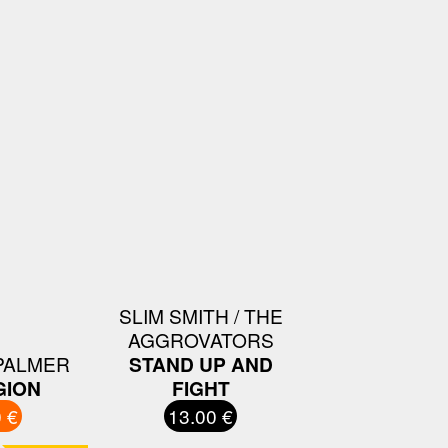
SLIM SMITH / THE
AGGROVATORS
PALMER
STAND UP AND
GION
FIGHT
 €
13.00 €