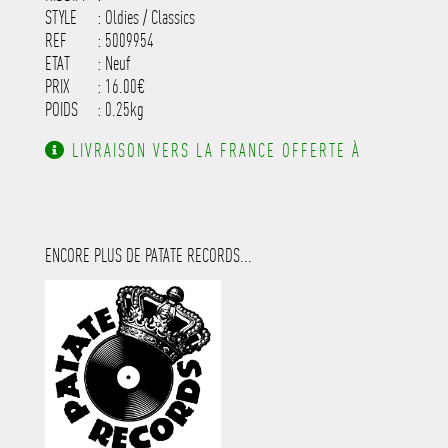
STYLE
: Oldies / Classics
REF
: 5009954
ETAT
: Neuf
PRIX
: 16.00€
POIDS
: 0.25kg
LIVRAISON VERS LA FRANCE OFFERTE À
PARTIR DE 130.00€ D'ACHAT.
ENCORE PLUS DE PATATE RECORDS...