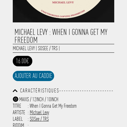
MICHAEL LEVY : WHEN I GONNA GET MY
FREEDOM
MICHAEL LEVY
|
SOSEE / TRS
|
16.00€
AJOUTER AU CADDIE
CARACTÉRISTIQUES------------------------
-----------------------------------------
MAXIS / 12INCH / 10INCH
-----------------------------------------
TITRE
: When I Gonna Get My Freedom
-----------------------------------------
-----------------------------------------
ARTISTE
:
Michael Levy
---------------------
LABEL
:
SOSee / TRS
RIDDIM
: