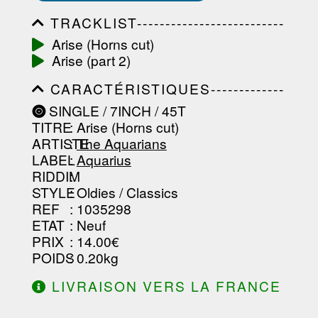
TRACKLIST--------------------------
-----------------------------------------
Arise (Horns cut)
-----------------------------------------
Arise (part 2)
-----------------------------------------
-----------------------------------------
CARACTÉRISTIQUES-------------
-------------------
-----------------------------------------
SINGLE / 7INCH / 45T
-----------------------------------------
TITRE
: Arise (Horns cut)
-----------------------------------------
-----------------------------------------
ARTISTE
:
The Aquarians
--------------------------------
LABEL
:
Aquarius
RIDDIM
:
STYLE
: Oldies / Classics
REF
: 1035298
ETAT
: Neuf
PRIX
: 14.00€
POIDS
: 0.20kg
LIVRAISON VERS LA FRANCE
OFFERTE À PARTIR DE 130.00€
D'ACHAT.