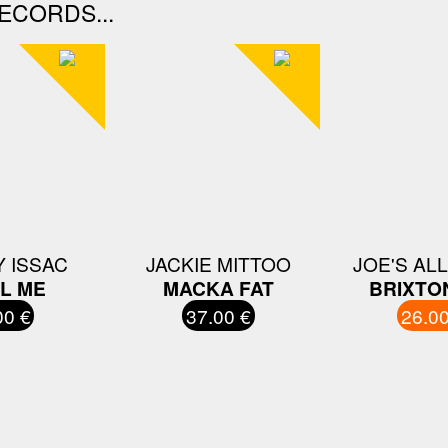
ECORDS...
 ISSAC
JACKIE MITTOO
JOE'S AL
L ME
MACKA FAT
BRIXTO
00 €
37.00 €
26.00