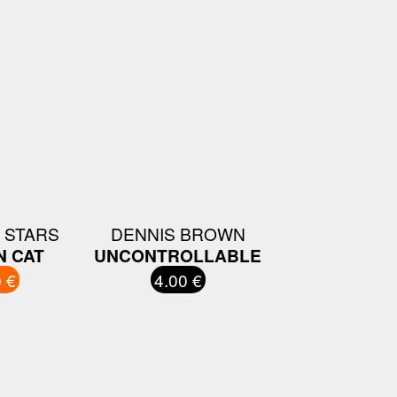
L STARS
DENNIS BROWN
N CAT
UNCONTROLLABLE
 €
4.00 €