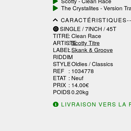
Scotty - Clean Race
------------------------------
The Crystalites - Version Tr
-----------------
CARACTÉRISTIQUES--------
------------------------------
SINGLE / 7INCH / 45T
------------------------------
TITRE
: Clean Race
------------------------------
ARTISTE
:
Scotty Titre
LABEL
:
Skank & Groove
RIDDIM
:
STYLE
: Oldies / Classics
REF
: 1034778
ETAT
: Neuf
PRIX
: 14.00€
POIDS
: 0.20kg
LIVRAISON VERS LA 
DE 130.00€ D'ACHAT.