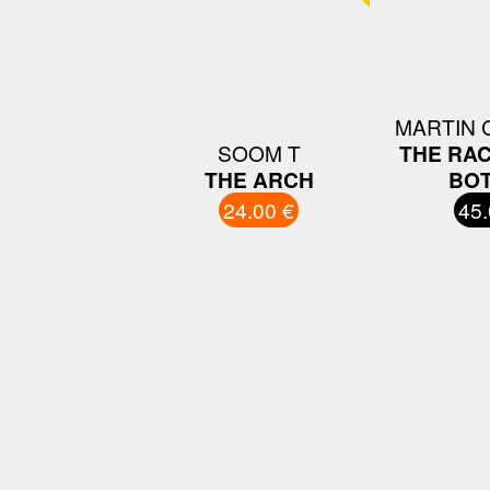
MARTIN 
SOOM T
THE RAC
THE ARCH
BO
24.00 €
45.