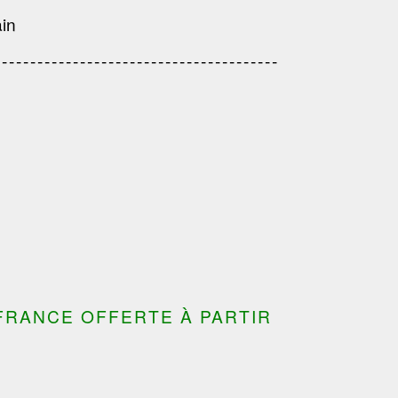
---------------------------------------
ain
---------------------------------
---------------------------------------
---------------------------------------
FRANCE OFFERTE À PARTIR