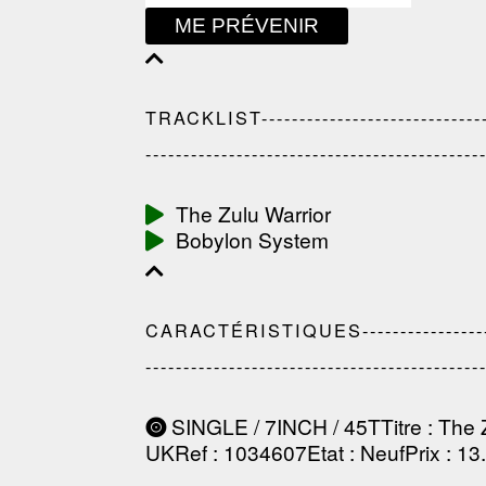
ME PRÉVENIR
TRACKLIST---------------------------------
--------------------------------------------
The Zulu Warrior
Bobylon System
CARACTÉRISTIQUES-------------------------
--------------------------------------------
SINGLE / 7INCH / 45T
Titre
: The 
UK
Ref
: 1034607
Etat
: Neuf
Prix
: 13