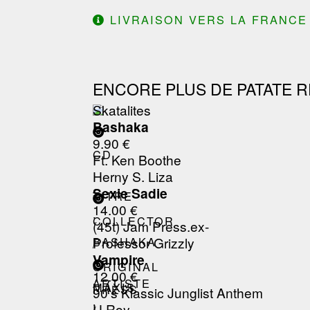
LIVRAISON VERS LA FRANCE 
ENCORE PLUS DE PATATE R
Skatalites
Bashaka
9.90 €
CD
Ft. Ken Boothe
Herny S. Liza
Sexie Sadie
TITRE
14.00 €
:
COLLECTOR
(45t) Jam Press.ex-
Professor Grizzly
BASHAKA
/
Vampire
ORIGINAL
12.00 €
ARTISTE
MAXIS
PRESS
90's Klassic Junglist Anthem
:
U Roy
/