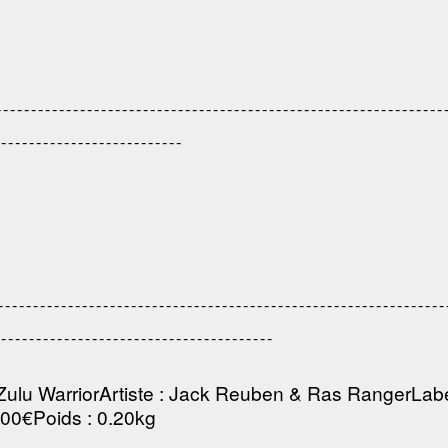
--------------------------------------------------------------
---------------------------
----------------------------------------------------------
----------------------------------------
Zulu Warrior
Artiste
:
Jack Reuben & Ras Ranger
Lab
.00€
Poids
: 0.20kg