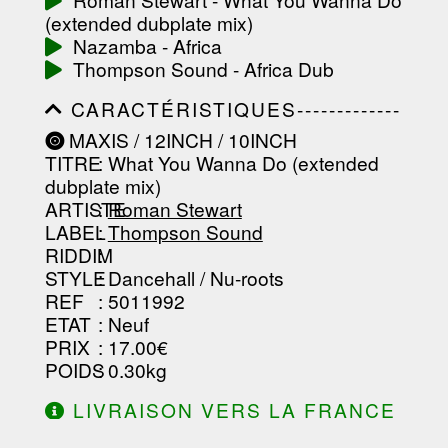
-----------------------------------------
(extended dubplate mix)
-----------------------------------------
-----------------------------------------
Nazamba - Africa
-------------------
Thompson Sound - Africa Dub
CARACTÉRISTIQUES-------------
-----------------------------------------
MAXIS / 12INCH / 10INCH
-----------------------------------------
TITRE
: What You Wanna Do (extended
-----------------------------------------
-----------------------------------------
dubplate mix)
--------------------------------
ARTISTE
:
Roman Stewart
LABEL
:
Thompson Sound
RIDDIM
:
STYLE
: Dancehall / Nu-roots
REF
: 5011992
ETAT
: Neuf
PRIX
: 17.00€
POIDS
: 0.30kg
LIVRAISON VERS LA FRANCE
OFFERTE À PARTIR DE 130.00€