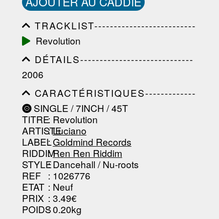
AJOUTER AU CADDIE
TRACKLIST--------------------------
-----------------------------------------
Revolution
-----------------------------------------
-----------------------------------------
DÉTAILS-----------------------------
-----------------------------------------
-----------------------------------------
-------------------
2006
-----------------------------------------
-----------------------------------------
CARACTÉRISTIQUES-------------
-----------------------------------------
-----------------------------------------
----------------
SINGLE / 7INCH / 45T
-----------------------------------------
TITRE
: Revolution
-----------------------------------------
-----------------------------------------
ARTISTE
:
Luciano
--------------------------------
LABEL
:
Goldmind Records
RIDDIM
:
Ren Ren Riddim
STYLE
: Dancehall / Nu-roots
REF
: 1026776
ETAT
: Neuf
PRIX
: 3.49€
POIDS
: 0.20kg