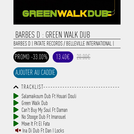
BARBES D : GREEN WALK DUB
BARBES D
|
PATATE RECORDS / BELLEVILLE INTERNATIONAL
|
PROMO -33.00%
13.40€
20.00€
AJOUTER AU CADDIE
TRACKLIST--------------------------------
-----------------------------------------
Salamaikoum Dub Ft Houari Douli
-----------------------------------------
Green Walk Dub
-----------------------------------------
-----------------------------------------
Can't Buy My Soul Ft Daman
-------------
No Stooge Dub Ft Imanouel
Move It Ft El Fata
Ina Di Dub Ft Dan I Locks