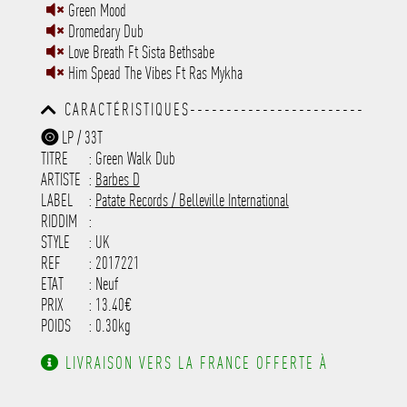
Green Mood
Dromedary Dub
Love Breath Ft Sista Bethsabe
Him Spead The Vibes Ft Ras Mykha
CARACTÉRISTIQUES------------------------
-----------------------------------------
LP / 33T
-----------------------------------------
TITRE
: Green Walk Dub
-----------------------------------------
-----------------------------------------
ARTISTE
:
Barbes D
---------------------
LABEL
:
Patate Records / Belleville International
RIDDIM
:
STYLE
: UK
REF
: 2017221
ETAT
: Neuf
PRIX
: 13.40€
POIDS
: 0.30kg
LIVRAISON VERS LA FRANCE OFFERTE À
PARTIR DE 130.00€ D'ACHAT.