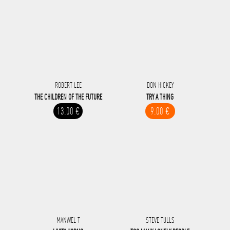
ROBERT LEE
DON HICKEY
THE CHILDREN OF THE FUTURE
TRY A THING
13.00 €
9.00 €
MANWEL T
STEVE TULLS