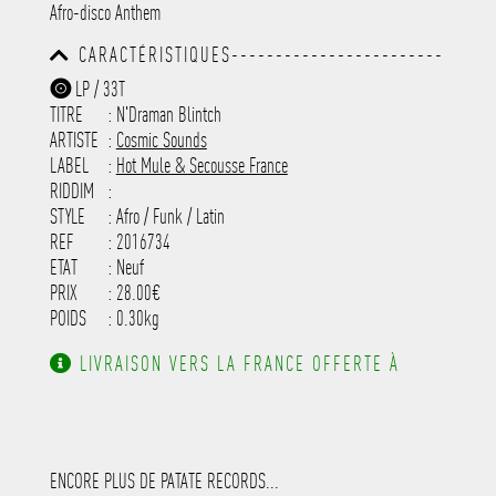
Afro-disco Anthem
-----------------------------------------
-----------------------------------------
CARACTÉRISTIQUES------------------------
-----------------------------------------
-----------------------------------------
-----------
LP / 33T
-----------------------------------------
TITRE
: N'Draman Blintch
-----------------------------------------
-----------------------------------------
ARTISTE
:
Cosmic Sounds
---------------------
LABEL
:
Hot Mule & Secousse France
RIDDIM
:
STYLE
: Afro / Funk / Latin
REF
: 2016734
ETAT
: Neuf
PRIX
: 28.00€
POIDS
: 0.30kg
LIVRAISON VERS LA FRANCE OFFERTE À
PARTIR DE 130.00€ D'ACHAT.
ENCORE PLUS DE PATATE RECORDS...