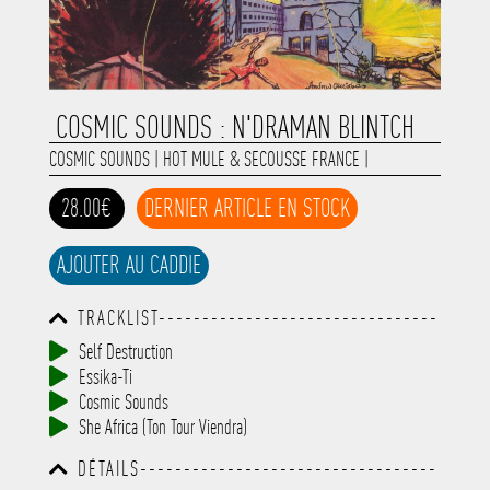
COSMIC SOUNDS : N'DRAMAN BLINTCH
COSMIC SOUNDS
|
HOT MULE & SECOUSSE FRANCE
|
28.00€
DERNIER ARTICLE EN STOCK
AJOUTER AU CADDIE
TRACKLIST--------------------------------
-----------------------------------------
Self Destruction
-----------------------------------------
Essika-Ti
-----------------------------------------
-----------------------------------------
Cosmic Sounds
-------------
She Africa (Ton Tour Viendra)
DÉTAILS----------------------------------
-----------------------------------------