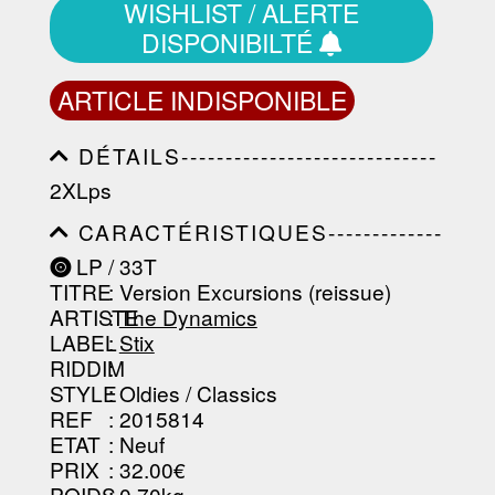
WISHLIST / ALERTE
DISPONIBILTÉ
ARTICLE INDISPONIBLE
DÉTAILS-----------------------------
-----------------------------------------
2XLps
-----------------------------------------
-----------------------------------------
CARACTÉRISTIQUES-------------
-----------------------------------------
-----------------------------------------
----------------
LP / 33T
-----------------------------------------
TITRE
: Version Excursions (reissue)
-----------------------------------------
-----------------------------------------
ARTISTE
:
The Dynamics
--------------------------------
LABEL
:
Stix
RIDDIM
:
STYLE
: Oldies / Classics
REF
: 2015814
ETAT
: Neuf
PRIX
: 32.00€
POIDS
: 0.70kg