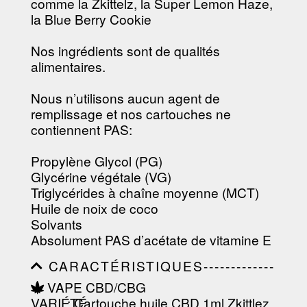
comme la Zkittelz, la Super Lemon Haze,
la Blue Berry Cookie
Nos ingrédients sont de qualités
alimentaires.
Nous n’utilisons aucun agent de
remplissage et nos cartouches ne
contiennent PAS:
Propylène Glycol (PG)
Glycérine végétale (VG)
Triglycérides à chaîne moyenne (MCT)
Huile de noix de coco
Solvants
Absolument PAS d’acétate de vitamine E
CARACTÉRISTIQUES-------------
-----------------------------------------
VAPE CBD/CBG
-----------------------------------------
VARIÉTÉ
:
Cartouche huile CBD 1ml Zkittlez
-----------------------------------------