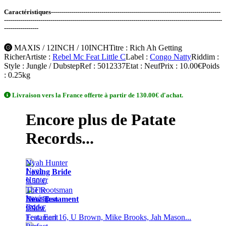
Caractéristiques------------------------------------------------------------------------------------
------------------------------------------------------------------------------------------------------------
-----------------
MAXIS / 12INCH / 10INCH
Titre
: Rich Ah Getting
Richer
Artiste
:
Rebel Mc Feat Little C
Label
:
Congo Natty
Riddim
:
Style
: Jungle / Dubstep
Ref
: 5012337
Etat
: Neuf
Prix
: 10.00€
Poids
: 0.25kg
Livraison vers la France offerte à partir de 130.00€ d'achat.
Encore plus de Patate
Records...
Nyah Hunter
Loving Bride
9.50 €
The Rootsman
New Testament
9.90 €
Feat. Earl 16, U Brown, Mike Brooks, Jah Mason...