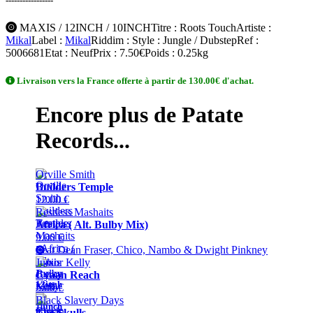
-----------------
MAXIS / 12INCH / 10INCH
Titre
: Roots Touch
Artiste
:
Mikal
Label
:
Mikal
Riddim
:
Style
: Jungle / Dubstep
Ref
:
5006681
Etat
: Neuf
Prix
: 7.50€
Poids
: 0.25kg
Livraison vers la France offerte à partir de 130.00€ d'achat.
Encore plus de Patate
Records...
Orville Smith
Builders Temple
12.00 €
Restless Mashaits
Africa ( Alt. Bulby Mix)
9.00 €
Feat Dean Fraser, Chico, Nambo & Dwight Pinkney
Junior Kelly
Maxis
/
Cyaan Reach
12inch
5.00 €
/
Black Slavery Days
10inch
The Skulls