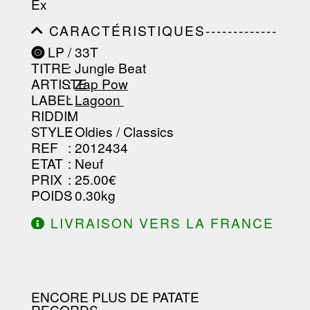
Ex
-----------------------------------------
-----------------------------------------
CARACTÉRISTIQUES-------------
-----------------------------------------
-----------------------------------------
----------------
LP / 33T
-----------------------------------------
TITRE
: Jungle Beat
-----------------------------------------
-----------------------------------------
ARTISTE
:
Zap Pow
--------------------------------
LABEL
:
Lagoon ‎
RIDDIM
:
STYLE
: Oldies / Classics
REF
: 2012434
ETAT
: Neuf
PRIX
: 25.00€
POIDS
: 0.30kg
LIVRAISON VERS LA FRANCE
OFFERTE À PARTIR DE 130.00€
D'ACHAT.
ENCORE PLUS DE PATATE
RECORDS...