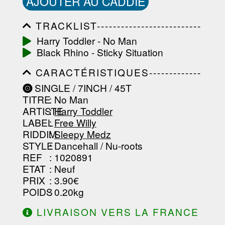
AJOUTER AU CADDIE
TRACKLIST--------------------------
-----------------------------------------
Harry Toddler - No Man
-----------------------------------------
Black Rhino - Sticky Situation
-----------------------------------------
-----------------------------------------
CARACTÉRISTIQUES-------------
-------------------
-----------------------------------------
SINGLE / 7INCH / 45T
-----------------------------------------
TITRE
: No Man
-----------------------------------------
-----------------------------------------
ARTISTE
:
Harry Toddler
--------------------------------
LABEL
:
Free Willy
RIDDIM
:
Sleepy Medz
STYLE
: Dancehall / Nu-roots
REF
: 1020891
ETAT
: Neuf
PRIX
: 3.90€
POIDS
: 0.20kg
LIVRAISON VERS LA FRANCE
OFFERTE À PARTIR DE 130.00€