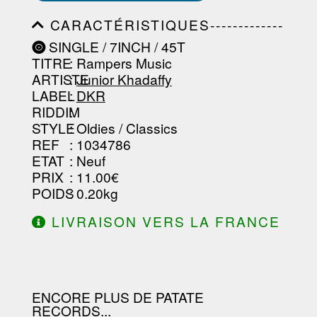
CARACTÉRISTIQUES-------------
-----------------------------------------
SINGLE / 7INCH / 45T
-----------------------------------------
TITRE
: Rampers Music
-----------------------------------------
-----------------------------------------
ARTISTE
:
Junior Khadaffy
--------------------------------
LABEL
:
DKR
RIDDIM
:
STYLE
: Oldies / Classics
REF
: 1034786
ETAT
: Neuf
PRIX
: 11.00€
POIDS
: 0.20kg
LIVRAISON VERS LA FRANCE
OFFERTE À PARTIR DE 130.00€
D'ACHAT.
ENCORE PLUS DE PATATE
RECORDS...