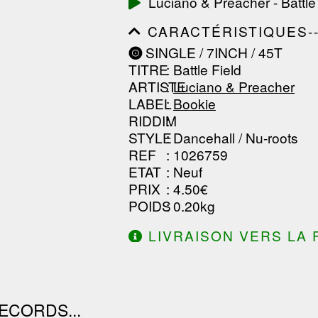
Luciano & Preacher - Battle
------------------------------
-----------------
CARACTÉRISTIQUES--------
------------------------------
SINGLE / 7INCH / 45T
------------------------------
TITRE
: Battle Field
------------------------------
ARTISTE
:
Luciano & Preacher
LABEL
:
Bookie
RIDDIM
:
STYLE
: Dancehall / Nu-roots
REF
: 1026759
ETAT
: Neuf
PRIX
: 4.50€
POIDS
: 0.20kg
LIVRAISON VERS LA 
DE 130.00€ D'ACHAT.
ECORDS...