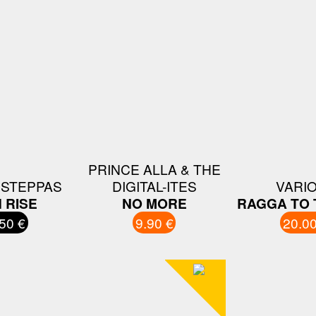
PRINCE ALLA & THE
 STEPPAS
DIGITAL-ITES
VARI
 RISE
NO MORE
RAGGA TO 
50 €
9.90 €
20.00