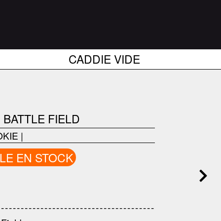
CADDIE VIDE
 BATTLE FIELD
KIE
|
LE EN STOCK
------------------------------------
---------------------------------------