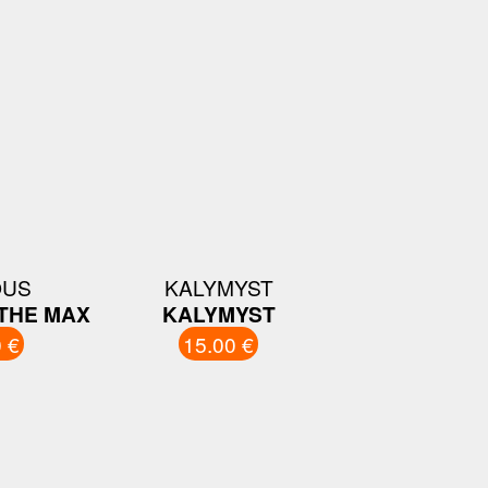
OUS
KALYMYST
THE MAX
KALYMYST
 €
15.00 €