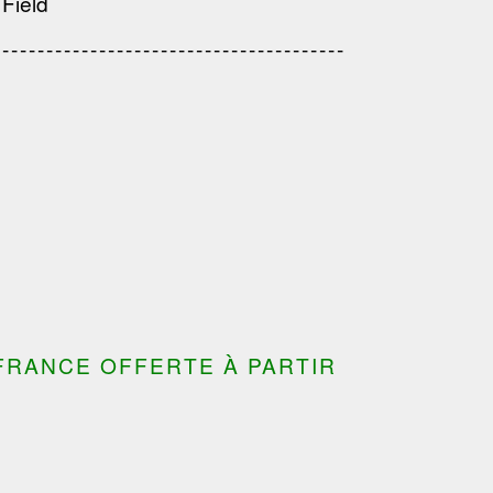
 Field
---------------------------------------
---------------------------------
---------------------------------------
---------------------------------------
FRANCE OFFERTE À PARTIR