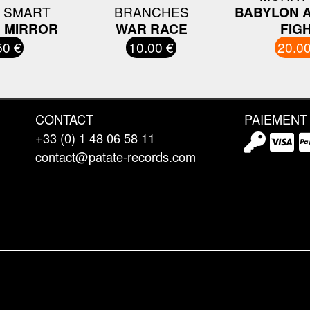
 SMART
BRANCHES
BABYLON A
 MIRROR
WAR RACE
FIG
50 €
10.00 €
20.00
CONTACT
PAIEMENT
+33 (0) 1 48 06 58 11
contact@patate-records.com