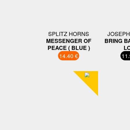
SPLITZ HORNS
JOSEPH
MESSENGER OF
BRING B
PEACE ( BLUE )
L
14.40 €
11.