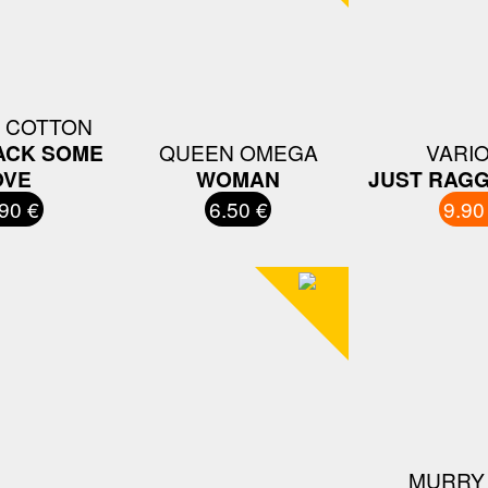
 COTTON
ACK SOME
QUEEN OMEGA
VARI
OVE
WOMAN
JUST RAGG
90 €
6.50 €
9.90
MURRY