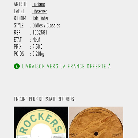
-----------------------------------------
ARTISTE
:
Luciano
---------------------
LABEL
:
Observer
RIDDIM
:
Jah Order
STYLE
: Oldies / Classics
REF
: 1032581
ETAT
: Neuf
PRIX
: 9.50€
POIDS
: 0.20kg
LIVRAISON VERS LA FRANCE OFFERTE À
PARTIR DE 130.00€ D'ACHAT.
ENCORE PLUS DE PATATE RECORDS...