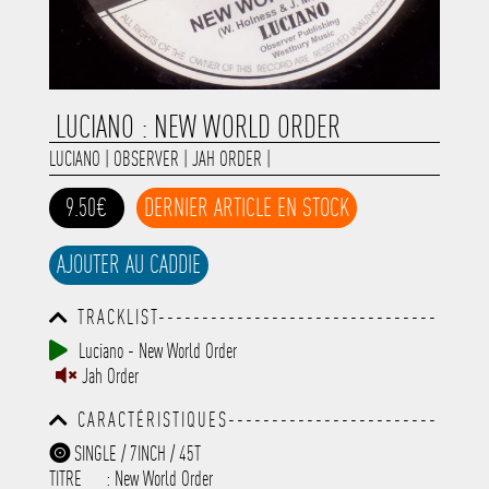
LUCIANO : NEW WORLD ORDER
LUCIANO
|
OBSERVER
|
JAH ORDER
|
9.50€
DERNIER ARTICLE EN STOCK
AJOUTER AU CADDIE
TRACKLIST--------------------------------
-----------------------------------------
Luciano - New World Order
-----------------------------------------
Jah Order
-----------------------------------------
-----------------------------------------
CARACTÉRISTIQUES------------------------
-------------
-----------------------------------------
SINGLE / 7INCH / 45T
-----------------------------------------
TITRE
: New World Order
-----------------------------------------