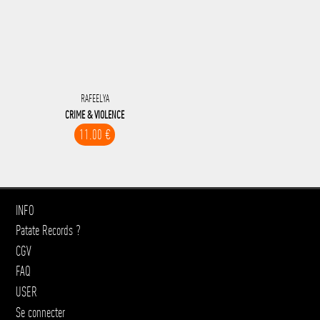
RAFEELYA
CRIME & VIOLENCE
11.00 €
INFO
Patate Records ?
CGV
FAQ
USER
Se connecter