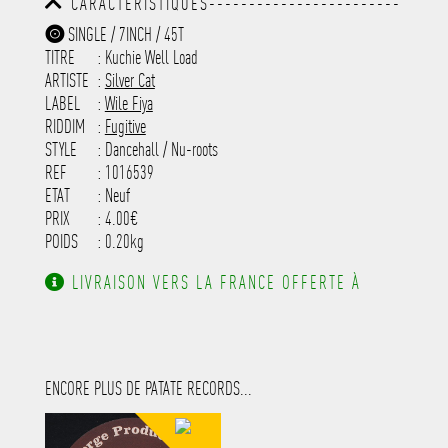
CARACTÉRISTIQUES------------------------
-----------------------------------------
-----------------------------------------
-----------
SINGLE / 7INCH / 45T
-----------------------------------------
TITRE
: Kuchie Well Load
-----------------------------------------
-----------------------------------------
ARTISTE
:
Silver Cat
---------------------
LABEL
:
Wile Fiya
RIDDIM
:
Fugitive
STYLE
: Dancehall / Nu-roots
REF
: 1016539
ETAT
: Neuf
PRIX
: 4.00€
POIDS
: 0.20kg
LIVRAISON VERS LA FRANCE OFFERTE À
PARTIR DE 130.00€ D'ACHAT.
ENCORE PLUS DE PATATE RECORDS...