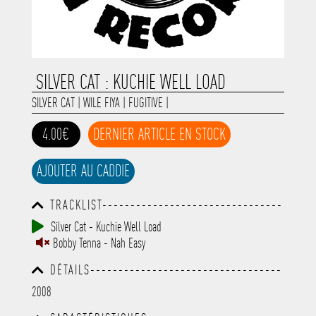
SILVER CAT : KUCHIE WELL LOAD
SILVER CAT
|
WILE FIYA
|
FUGITIVE
|
4.00€
DERNIER ARTICLE EN STOCK
AJOUTER AU CADDIE
TRACKLIST--------------------------------
-----------------------------------------
Silver Cat - Kuchie Well Load
-----------------------------------------
Bobby Tenna - Nah Easy
-----------------------------------------
-----------------------------------------
DÉTAILS----------------------------------
-------------
-----------------------------------------
2008
-----------------------------------------
-----------------------------------------