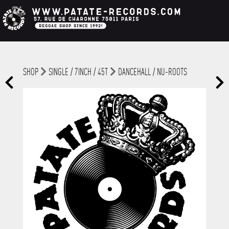
SHOP
SINGLE / 7INCH / 45T
DANCEHALL / NU-ROOTS