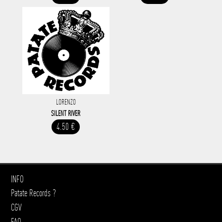
LORENZO
SILENT RIVER
4.50 €
INFO
Patate Records ?
CGV
FAQ