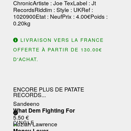
Chronic
Artiste
:
Joe Tex
Label
:
Jt
Records
Riddim
:
Style
: UK
Ref
:
1020900
Etat
: Neuf
Prix
: 4.00€
Poids
:
0.20kg
LIVRAISON VERS LA FRANCE
OFFERTE À PARTIR DE 130.00€
D'ACHAT.
ENCORE PLUS DE PATATE
RECORDS...
Sandeeno
What Dem Fighting For
5.50 €
SINGLE
Hoziah Lawrence
Money Lover