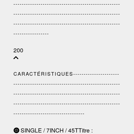
---------------------------------------------------
---------------------------------------------------
---------------------------------------------------
-----------------
200
CARACTÉRISTIQUES----------------------
---------------------------------------------------
---------------------------------------------------
---------------------------------------------------
----------------------------------
SINGLE / 7INCH / 45T
Titre
: