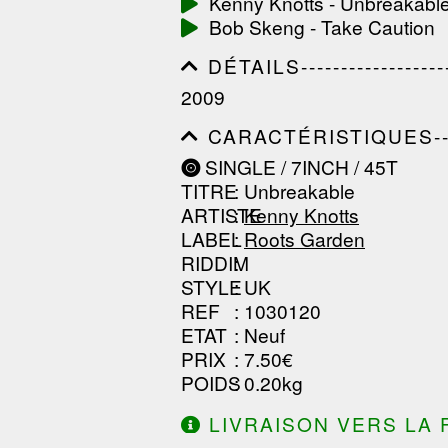
Kenny Knotts - Unbreakabl
------------------------------
Bob Skeng - Take Caution
-----------------
DÉTAILS---------------------
------------------------------
2009
------------------------------
--------------
CARACTÉRISTIQUES--------
------------------------------
SINGLE / 7INCH / 45T
------------------------------
TITRE
: Unbreakable
------------------------------
ARTISTE
:
Kenny Knotts
LABEL
:
Roots Garden
RIDDIM
:
STYLE
: UK
REF
: 1030120
ETAT
: Neuf
PRIX
: 7.50€
POIDS
: 0.20kg
LIVRAISON VERS LA 
DE 130.00€ D'ACHAT.