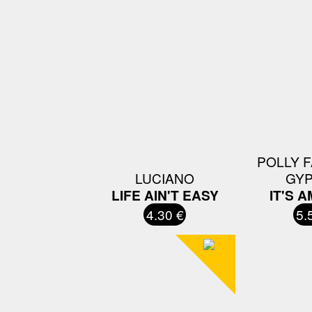
POLLY 
LUCIANO
GYP
LIFE AIN'T EASY
IT'S 
4.30 €
5.