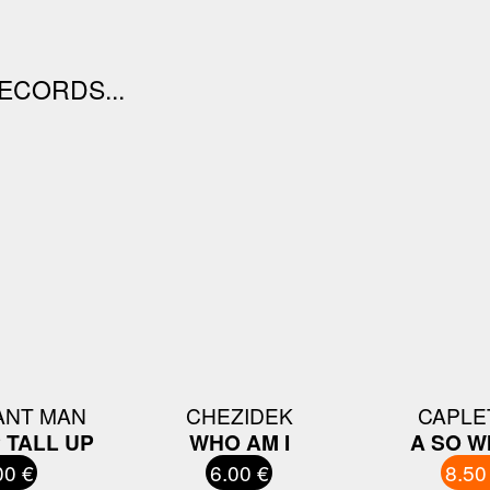
ECORDS...
ANT MAN
CHEZIDEK
CAPLE
 TALL UP
WHO AM I
A SO W
00 €
6.00 €
8.50