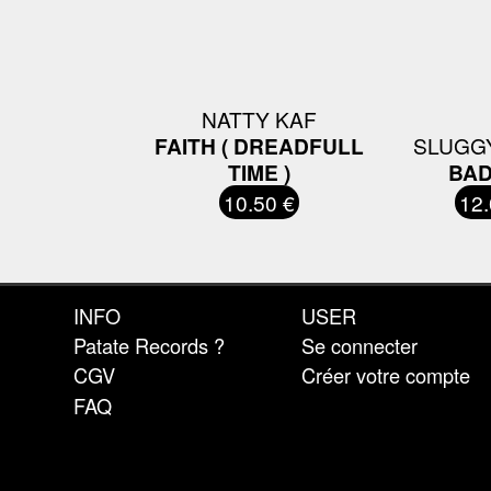
NATTY KAF
FAITH ( DREADFULL
SLUGG
TIME )
BA
10.50 €
12.
INFO
USER
Patate Records ?
Se connecter
CGV
Créer votre compte
FAQ