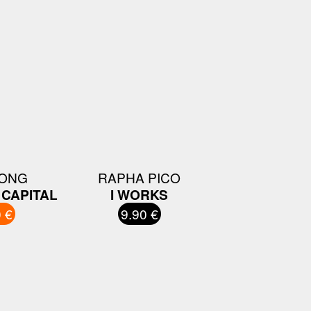
KONG
RAPHA PICO
 CAPITAL
I WORKS
 €
9.90 €