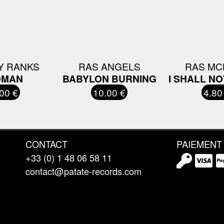
Y RANKS
RAS ANGELS
RAS MC
DMAN
BABYLON BURNING
I SHALL N
00 €
10.00 €
4.80
CONTACT
PAIEMENT
+33 (0) 1 48 06 58 11
contact@patate-records.com