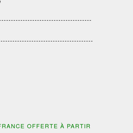
e
---------------------------------------
------------------------------------
---------------------------------------
---------------------------------------
---------------------------------
---------------------------------------
---------------------------------------
FRANCE OFFERTE À PARTIR