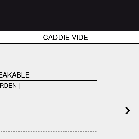
CADDIE VIDE
EAKABLE
ARDEN
|
------------------------------------
---------------------------------------