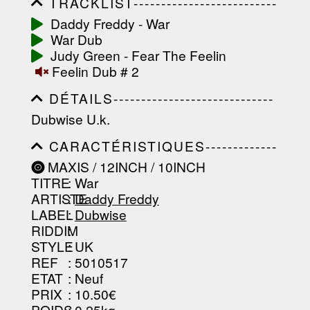
TRACKLIST--------------------------
-----------------------------------------
Daddy Freddy - War
-----------------------------------------
War Dub
-----------------------------------------
-----------------------------------------
Judy Green - Fear The Feelin
-------------------
Feelin Dub # 2
DÉTAILS-----------------------------
-----------------------------------------
Dubwise U.k.
-----------------------------------------
-----------------------------------------
CARACTÉRISTIQUES-------------
-----------------------------------------
-----------------------------------------
----------------
MAXIS / 12INCH / 10INCH
-----------------------------------------
TITRE
: War
-----------------------------------------
-----------------------------------------
ARTISTE
:
Daddy Freddy
--------------------------------
LABEL
:
Dubwise
RIDDIM
:
STYLE
: UK
REF
: 5010517
ETAT
: Neuf
PRIX
: 10.50€
POIDS
: 0.25kg