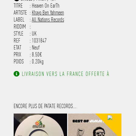
-----------------------------------------
TITRE
: Heaven On EarTh
-----------------------------------------
-----------------------------------------
ARTISTE
:
Khayo Ben Yahmeen
---------------------
LABEL
:
All Nations Records
RIDDIM
:
STYLE
: UK
REF
: 1031847
ETAT
: Neuf
PRIX
: 8.50€
POIDS
: 0.20kg
LIVRAISON VERS LA FRANCE OFFERTE À
PARTIR DE 130.00€ D'ACHAT.
ENCORE PLUS DE PATATE RECORDS...