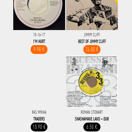
15-16-17
JIMMY CLIFF
I'M HURT
BEST OF JIMMY CLIFF
9.90 €
24.00 €
RAS MYKHA
ROMAN STEWART
TRADERS
SHASHAMANE LAND + DUB
10.90 €
6.50 €