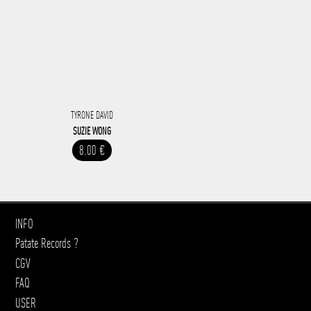
TYRONE DAVID
SUZIE WONG
8.00 €
INFO
Patate Records ?
CGV
FAQ
USER