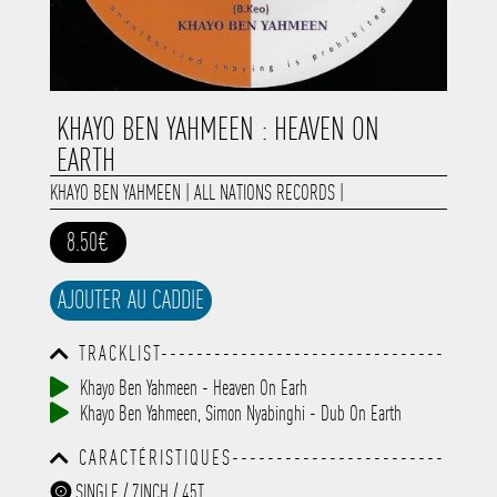
KHAYO BEN YAHMEEN : HEAVEN ON
EARTH
KHAYO BEN YAHMEEN
|
ALL NATIONS RECORDS
|
8.50€
AJOUTER AU CADDIE
TRACKLIST--------------------------------
-----------------------------------------
Khayo Ben Yahmeen - Heaven On Earh
-----------------------------------------
Khayo Ben Yahmeen, Simon Nyabinghi - Dub On Earth
-----------------------------------------
-----------------------------------------
CARACTÉRISTIQUES------------------------
-------------
-----------------------------------------
SINGLE / 7INCH / 45T