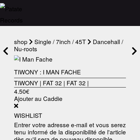
shop
Single / 7inch / 45T
Dancehall /
Nu-roots
TIWONY : I MAN FACHE
TIWONY
|
FAT 32
|
FAT 32
|
4.50€
Ajouter au Caddie
WISHLIST
Entrer votre adresse e-mail et vous serez
tenu informé de la disponibilité de l'article
dès qu'il sera de nouveau disponible.