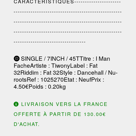
CARACTÉRISTIQUES----------------------
---------------------------------------------------
---------------------------------------------------
---------------------------------------------------
----------------------------------
SINGLE / 7INCH / 45T
Titre
: I Man
Fache
Artiste
:
Tiwony
Label
:
Fat
32
Riddim
:
Fat 32
Style
: Dancehall / Nu-
roots
Ref
: 1025270
Etat
: Neuf
Prix
:
4.50€
Poids
: 0.20kg
LIVRAISON VERS LA FRANCE
OFFERTE À PARTIR DE 130.00€
D'ACHAT.