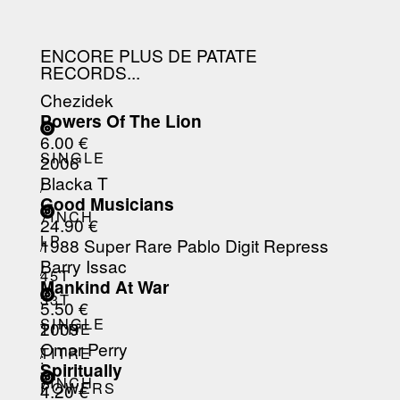
ENCORE PLUS DE PATATE
RECORDS...
Chezidek
Powers Of The Lion
6.00 €
SINGLE
2006
Blacka T
/
Good Musicians
7INCH
24.90 €
LP
1988 Super Rare Pablo Digit Repress
/
Barry Issac
/
45T
Mankind At War
33T
5.50 €
SINGLE
2009
TITRE
Omar Perry
/
TITRE
:
Spiritually
7INCH
:
POWERS
4.20 €