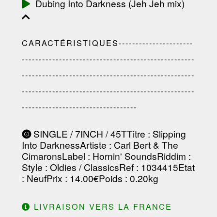
Dubing Into Darkness (Jeh Jeh mix)
CARACTÉRISTIQUES----------------------
---------------------------------------------------
---------------------------------------------------
---------------------------------------------------
----------------------------------
SINGLE / 7INCH / 45T
Titre
: Slipping
Into Darkness
Artiste
:
Carl Bert & The
Cimarons
Label
:
Hornin' Sounds
Riddim
:
Style
: Oldies / Classics
Ref
: 1034415
Etat
: Neuf
Prix
: 14.00€
Poids
: 0.20kg
LIVRAISON VERS LA FRANCE