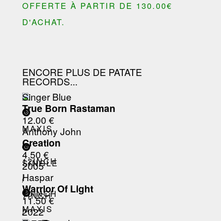
OFFERTE À PARTIR DE 130.00€
D'ACHAT.
ENCORE PLUS DE PATATE
RECORDS...
Singer Blue
True Born Rastaman
12.00 €
MAXIS
Anthony John
Creation
/
4.50 €
12INCH
SINGLE
2005
Haspar
/
/
Warrior Of Light
10INCH
7INCH
11.50 €
MAXIS
2022
/