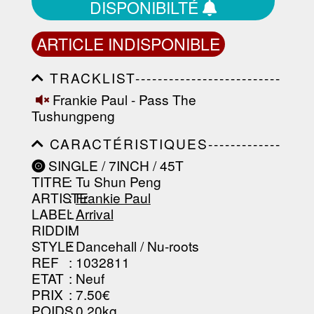
DISPONIBILTÉ
ARTICLE INDISPONIBLE
TRACKLIST--------------------------
-----------------------------------------
Frankie Paul - Pass The
-----------------------------------------
Tushungpeng
-----------------------------------------
-----------------------------------------
CARACTÉRISTIQUES-------------
-------------------
-----------------------------------------
SINGLE / 7INCH / 45T
-----------------------------------------
TITRE
: Tu Shun Peng
-----------------------------------------
-----------------------------------------
ARTISTE
:
Frankie Paul
--------------------------------
LABEL
:
Arrival
RIDDIM
:
STYLE
: Dancehall / Nu-roots
REF
: 1032811
ETAT
: Neuf
PRIX
: 7.50€
POIDS
: 0.20kg