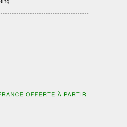
Ring
---------------------------------------
---------------------------------
---------------------------------------
---------------------------------------
FRANCE OFFERTE À PARTIR