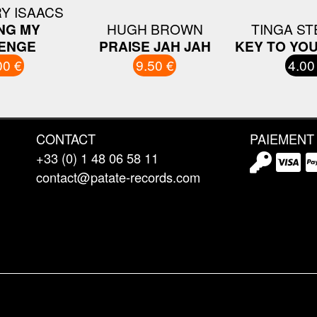
Y ISAACS
NG MY
HUGH BROWN
TINGA S
ENGE
PRAISE JAH JAH
KEY TO YO
00 €
9.50 €
4.00
CONTACT
PAIEMENT
+33 (0) 1 48 06 58 11
contact@patate-records.com