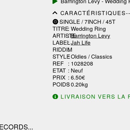
Barrington Levy - Wedding 
------------------------------
-----------------
CARACTÉRISTIQUES--------
------------------------------
SINGLE / 7INCH / 45T
------------------------------
TITRE
: Wedding Ring
------------------------------
ARTISTE
:
Barrington Levy
LABEL
:
Jah Life
RIDDIM
:
STYLE
: Oldies / Classics
REF
: 1028208
ETAT
: Neuf
PRIX
: 6.50€
POIDS
: 0.20kg
LIVRAISON VERS LA 
DE 130.00€ D'ACHAT.
ECORDS...