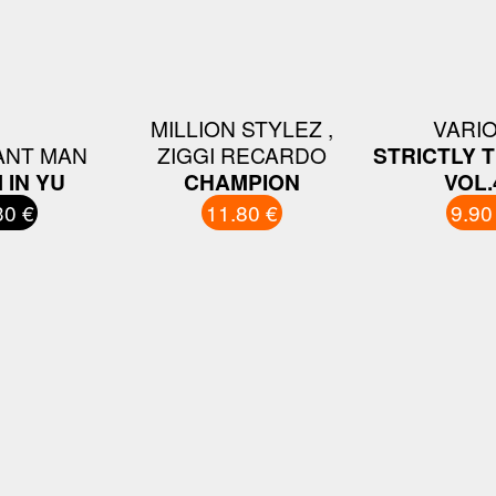
MILLION STYLEZ ,
VARI
ANT MAN
ZIGGI RECARDO
STRICTLY 
 IN YU
CHAMPION
VOL.
30 €
11.80 €
9.90