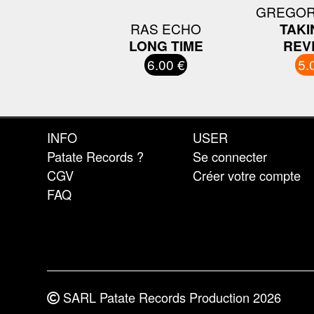
GREGOR
RAS ECHO
TAKI
LONG TIME
REV
6.00 €
5.
INFO
USER
Patate Records ?
Se connecter
CGV
Créer votre compte
FAQ
SARL Patate Records Production 2026