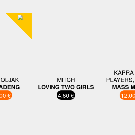
KAPRA
POLJAK
MITCH
PLAYERS,
ADENG
LOVING TWO GIRLS
MASS M
00 €
4.80 €
12.00