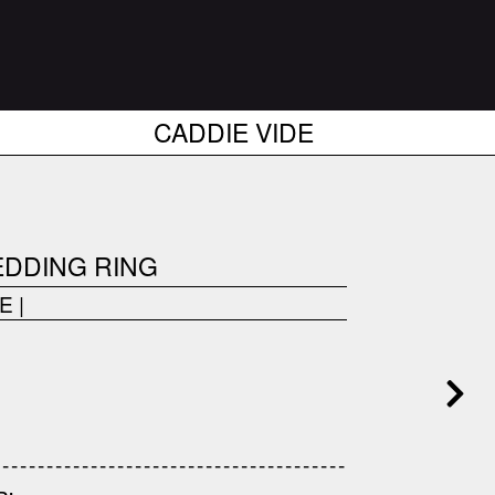
CADDIE VIDE
EDDING RING
FE
|
------------------------------------
---------------------------------------