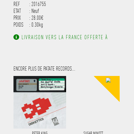
REF
: 2016755
ETAT
: Neuf
PRIX
: 28.00€
POIDS
: 0.30kg
LIVRAISON VERS LA FRANCE OFFERTE À
PARTIR DE 130.00€ D'ACHAT.
ENCORE PLUS DE PATATE RECORDS...
PETER KING
SUGAR MINOTT