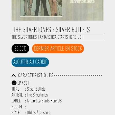
THE SILVERTONES : SILVER BULLETS
THE SILVERTONES
|
ANTARCTICA STARTS HERE US
|
28.00€
DERNIER ARTICLE EN STOCK
AJOUTER AU CADDIE
CARACTÉRISTIQUES------------------------
-----------------------------------------
LP / 33T
-----------------------------------------
TITRE
: Silver Bullets
-----------------------------------------
-----------------------------------------
ARTISTE
:
The Silvertones
---------------------
LABEL
:
Antarctica Starts Here US
RIDDIM
:
STYLE
: Oldies / Classics