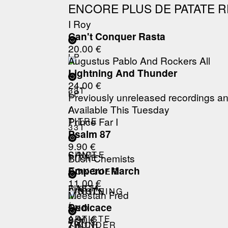
ENCORE PLUS DE PATATE R
I Roy
Can't Conquer Rasta
20.00 €
LP
Augustus Pablo And Rockers All
Lightning And Thunder
/
24.00 €
33T
LP
Previously unreleased recordings an
Available This Tuesday
/
Prince Far I
TITRE
33T
Psalm 87
:
9.90 €
SINGLE
CAN'T
Bush Chemists
TITRE
Emperor March
/
CONQUER
:
11.00 €
7INCH
RASTA
SINGLE
LIGHTNING
Meestah Fred
/
Dedicace
/
AND
9.90 €
ARTISTE
45T
7INCH
THUNDER
CD