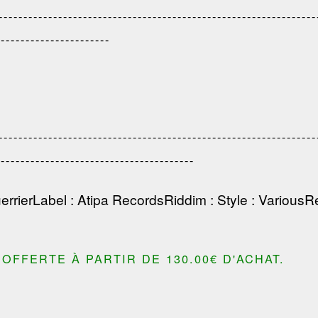
--------------------------------------------------------------
-----------------------
----------------------------------------------------------
----------------------------------------
errier
Label
:
Atipa Records
Riddim
:
Style
: Various
R
OFFERTE À PARTIR DE 130.00€ D'ACHAT.