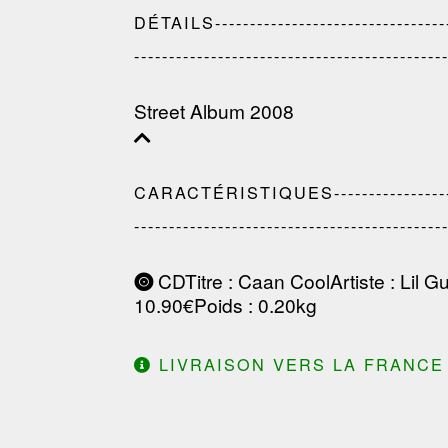
DÉTAILS------------------------------------
--------------------------------------------
Street Album 2008
CARACTÉRISTIQUES-------------------------
--------------------------------------------
CD
Titre
: Caan Cool
Artiste
:
Lil Gu
10.90€
Poids
: 0.20kg
LIVRAISON VERS LA FRANCE 