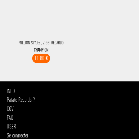
MILLION STYLEZ , ZIGGI RECARDO
CHAMPION
11.80 €
INFO
Patate Records ?
CGV
FAQ
USER
Se connecter