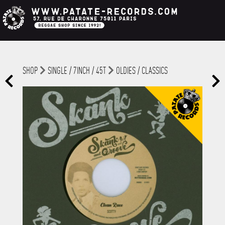
SHOP
SINGLE / 7INCH / 45T
OLDIES / CLASSICS