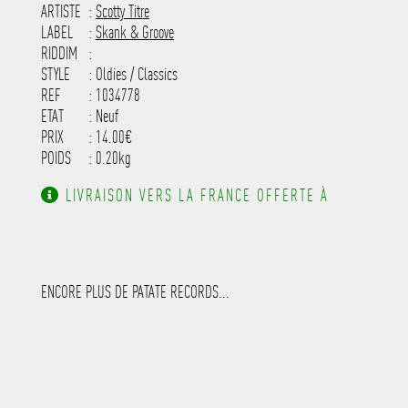
-----------------------------------------
ARTISTE
:
Scotty Titre
---------------------
LABEL
:
Skank & Groove
RIDDIM
:
STYLE
: Oldies / Classics
REF
: 1034778
ETAT
: Neuf
PRIX
: 14.00€
POIDS
: 0.20kg
LIVRAISON VERS LA FRANCE OFFERTE À
PARTIR DE 130.00€ D'ACHAT.
ENCORE PLUS DE PATATE RECORDS...