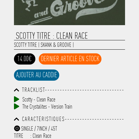
SCOTTY TITRE : CLEAN RACE
SCOTTY TITRE
|
SKANK & GROOVE
|
14.00€
DERNIER ARTICLE EN STOCK
AJOUTER AU CADDIE
TRACKLIST--------------------------------
-----------------------------------------
Scotty - Clean Race
-----------------------------------------
The Crystalites - Version Train
-----------------------------------------
-----------------------------------------
CARACTÉRISTIQUES------------------------
-------------
-----------------------------------------
SINGLE / 7INCH / 45T
-----------------------------------------
TITRE
: Clean Race
-----------------------------------------