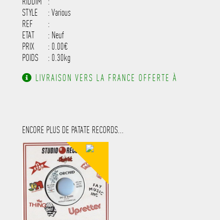
RIDDIM
:
STYLE
: Various
REF
:
ETAT
: Neuf
PRIX
: 0.00€
POIDS
: 0.30kg
LIVRAISON VERS LA FRANCE OFFERTE À
PARTIR DE 130.00€ D'ACHAT.
ENCORE PLUS DE PATATE RECORDS...