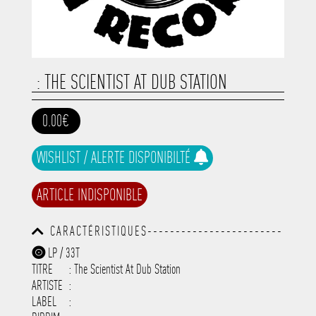
: THE SCIENTIST AT DUB STATION
0.00€
WISHLIST / ALERTE DISPONIBILTÉ
ARTICLE INDISPONIBLE
CARACTÉRISTIQUES------------------------
-----------------------------------------
LP / 33T
-----------------------------------------
TITRE
: The Scientist At Dub Station
-----------------------------------------
-----------------------------------------
ARTISTE
:
---------------------
LABEL
: