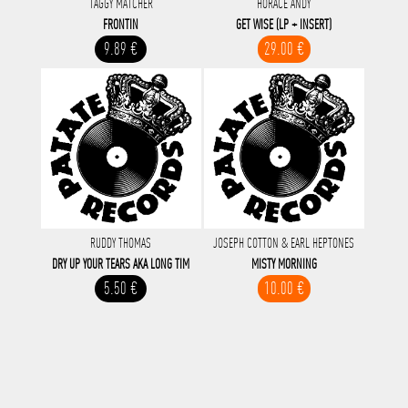
TAGGY MATCHER
HORACE ANDY
FRONTIN
GET WISE (LP + INSERT)
9.89 €
29.00 €
RUDDY THOMAS
JOSEPH COTTON & EARL HEPTONES
DRY UP YOUR TEARS AKA LONG TIM
MISTY MORNING
5.50 €
10.00 €